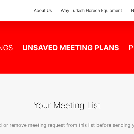
About Us
Why Turkish Horeca Equipment
N
NGS
UNSAVED MEETING PLANS
P
Your Meeting List
 or remove meeting request from this list before sending 