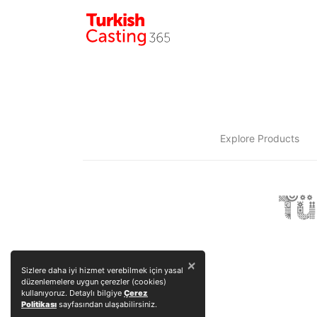
Explore Products
×
Sizlere daha iyi hizmet verebilmek için yasal
düzenlemelere uygun çerezler (cookies)
kullanıyoruz. Detaylı bilgiye
Çerez
Politikası
sayfasından ulaşabilirsiniz.