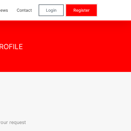
ews
Contact
Login
Register
ROFILE
your request